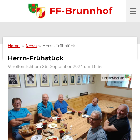
Zum
FF-Brunnhof
Hauptinhalt
springen
Home
»
News
»
Herrn-Frühstück
Herrn-Frühstück
Veröffentlicht am 26. September 2024 um 18:56