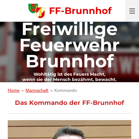
Zum
FF-Brunnhof
Hauptinhalt
Freiwillige
springen
Feuerwehr
Brunnhof
Wohltätig ist des Feuers Macht,
wenn sie der Mensch bezähmt, bewacht.
Home
»
Mannschaft
»
Kommando
Das Kommando der FF-Brunnhof