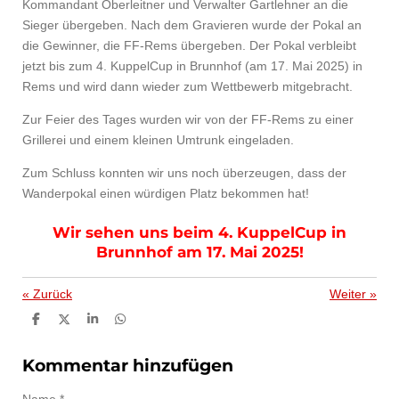
Kommandant Oberleitner und Verwalter Gartlehner an die
Sieger übergeben. Nach dem Gravieren wurde der Pokal an
die Gewinner, die FF-Rems übergeben. Der Pokal verbleibt
jetzt bis zum 4. KuppelCup in Brunnhof (am 17. Mai 2025) in
Rems und wird dann wieder zum Wettbewerb mitgebracht.
Zur Feier des Tages wurden wir von der FF-Rems zu einer
Grillerei und einem kleinen Umtrunk eingeladen.
Zum Schluss konnten wir uns noch überzeugen, dass der
Wanderpokal einen würdigen Platz bekommen hat!
Wir sehen uns beim 4. KuppelCup in
Brunnhof am 17. Mai 2025!
«
Zurück
Weiter
»
T
T
T
T
e
e
e
e
i
i
i
i
l
l
l
l
Kommentar hinzufügen
e
e
e
e
n
n
n
n