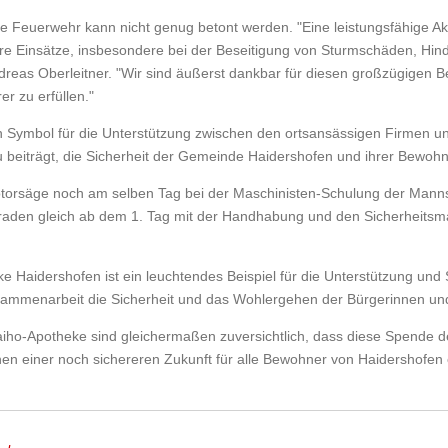
e Feuerwehr kann nicht genug betont werden. "Eine leistungsfähige Ak
re Einsätze, insbesondere bei der Beseitigung von Sturmschäden, Hin
as Oberleitner. "Wir sind äußerst dankbar für diesen großzügigen Bei
r zu erfüllen."
ein Symbol für die Unterstützung zwischen den ortsansässigen Firmen
 beiträgt, die Sicherheit der Gemeinde Haidershofen und ihrer Bewohn
torsäge noch am selben Tag bei der Maschinisten-Schulung der Mannsc
aden gleich ab dem 1. Tag mit der Handhabung und den Sicherheit
 Haidershofen ist ein leuchtendes Beispiel für die Unterstützung und 
usammenarbeit die Sicherheit und das Wohlergehen der Bürgerinnen und
iho-Apotheke sind gleichermaßen zuversichtlich, dass diese Spende 
en einer noch sichereren Zukunft für alle Bewohner von Haidershofen