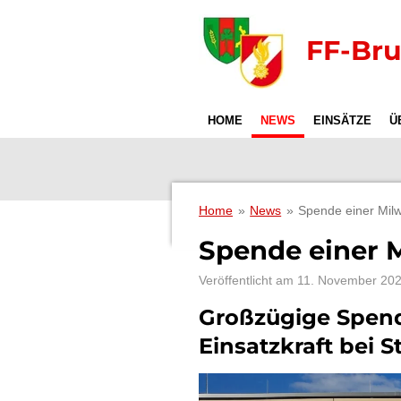
Zum
Hauptinhalt
FF-Br
springen
HOME
NEWS
EINSÄTZE
Ü
Home
»
News
»
Spende einer Mil
Spende einer 
Veröffentlicht am 11. November 20
Großzügige Spend
Einsatzkraft bei