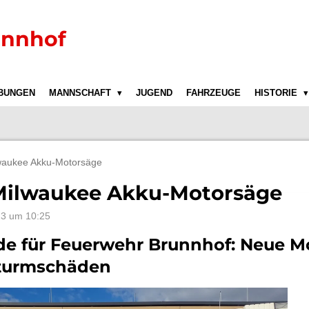
unnhof
BUNGEN
MANNSCHAFT
JUGEND
FAHRZEUGE
HISTORIE
waukee Akku-Motorsäge
Milwaukee Akku-Motorsäge
23 um 10:25
e für Feuerwehr Brunnhof: Neue Mo
 Sturmschäden