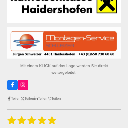
Mit einem KLICK auf das Logo werden Sie direkt
weitergeleitet!
F
I
a
n
c
s
Teilen
Teilen
Teilen
Teilen
e
t
b
a
o
g
o
r
1
2
3
4
5
B
k
a
B
e
m
e
w